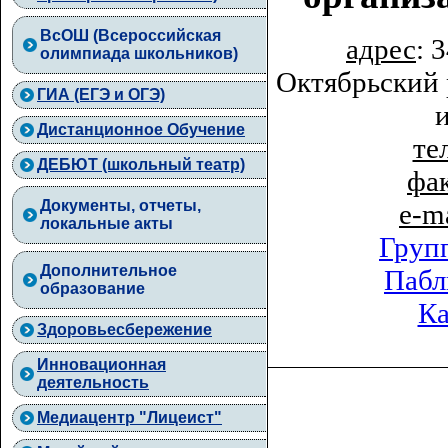
ВcОШ (Всероссийская
адрес
: 
олимпиада школьников)
Октябрьский 
ГИА (ЕГЭ и ОГЭ)
Дистанционное Обучение
тел
ДЕБЮТ (школьный театр)
фа
Документы, отчеты,
e-m
локальные акты
Груп
Дополнительное
Пабл
образование
Ка
Здоровьесбережение
Инновационная
деятельность
Медиацентр "Лицеист"