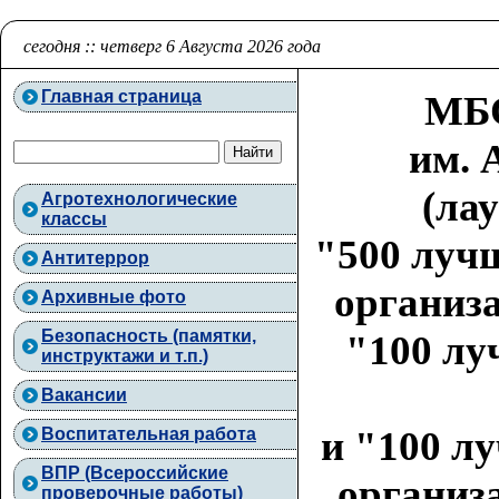
сегодня :: четверг 6 Августа 2026 года
Главная страница
МБО
им. 
(ла
Агротехнологические
классы
"500 луч
Антитеррор
организа
Архивные фото
Безопасность (памятки,
"100 лу
инструктажи и т.п.)
Вакансии
и "100 л
Воспитательная работа
ВПР (Всероссийские
организа
проверочные работы)