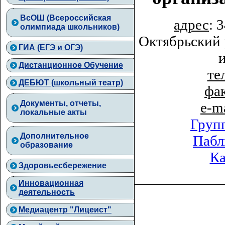
ВcОШ (Всероссийская
адрес
: 
олимпиада школьников)
Октябрьский 
ГИА (ЕГЭ и ОГЭ)
Дистанционное Обучение
тел
ДЕБЮТ (школьный театр)
фа
Документы, отчеты,
e-m
локальные акты
Груп
Дополнительное
Пабл
образование
Ка
Здоровьесбережение
Инновационная
деятельность
Медиацентр "Лицеист"