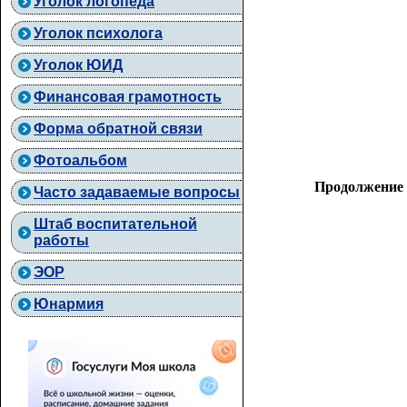
Уголок логопеда
Уголок психолога
Уголок ЮИД
Финансовая грамотность
Форма обратной связи
Фотоальбом
Продолжение п
Часто задаваемые вопросы
Штаб воспитательной
работы
ЭОР
Юнармия