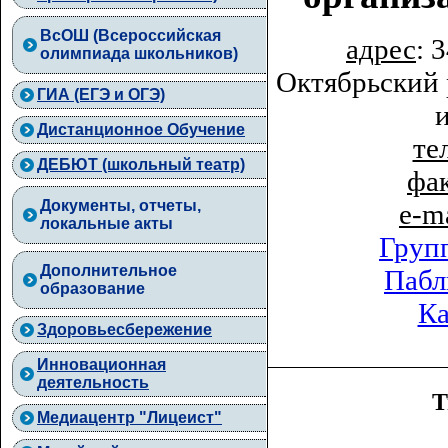
ВcОШ (Всероссийская
адрес
: 
олимпиада школьников)
Октябрьский 
ГИА (ЕГЭ и ОГЭ)
Дистанционное Обучение
тел
ДЕБЮТ (школьный театр)
фа
Документы, отчеты,
e-m
локальные акты
Груп
Дополнительное
Пабл
образование
Ка
Здоровьесбережение
Инновационная
деятельность
Т
Медиацентр "Лицеист"