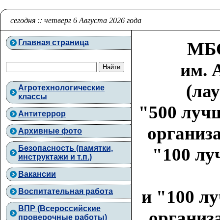
сегодня :: четверг 6 Августа 2026 года
Главная страница
МБО
им. 
(ла
Агротехнологические
классы
"500 луч
Антитеррор
организа
Архивные фото
Безопасность (памятки,
"100 лу
инструктажи и т.п.)
Вакансии
и "100 л
Воспитательная работа
ВПР (Всероссийские
организа
проверочные работы)