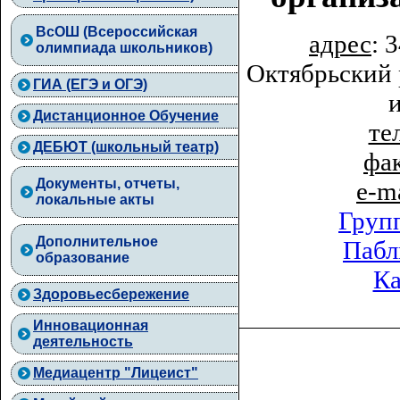
ВcОШ (Всероссийская
адрес
: 
олимпиада школьников)
Октябрьский 
ГИА (ЕГЭ и ОГЭ)
Дистанционное Обучение
тел
ДЕБЮТ (школьный театр)
фа
Документы, отчеты,
e-m
локальные акты
Груп
Дополнительное
Пабл
образование
Ка
Здоровьесбережение
Инновационная
деятельность
Медиацентр "Лицеист"