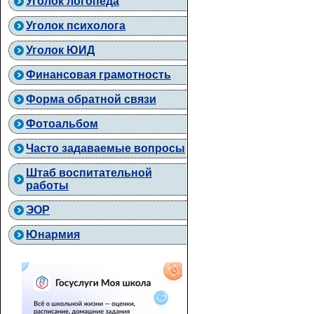
Уголок логопеда
Уголок психолога
Уголок ЮИД
Финансовая грамотность
Форма обратной связи
Фотоальбом
Часто задаваемые вопросы
Штаб воспитательной
работы
ЭОР
Юнармия