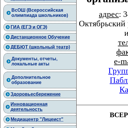
ВcОШ (Всероссийская
адрес
: 
олимпиада школьников)
Октябрьский 
ГИА (ЕГЭ и ОГЭ)
Дистанционное Обучение
тел
ДЕБЮТ (школьный театр)
фа
Документы, отчеты,
e-m
локальные акты
Груп
Дополнительное
Пабл
образование
Ка
Здоровьесбережение
Инновационная
деятельность
ВСЕ
Медиацентр "Лицеист"