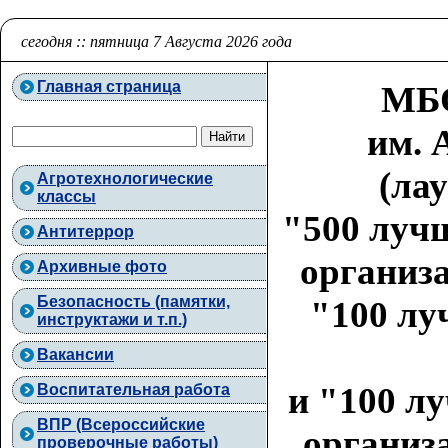
сегодня :: пятница 7 Августа 2026 года
Главная страница
МБО
им. 
(ла
Агротехнологические
классы
"500 луч
Антитеррор
организа
Архивные фото
Безопасность (памятки,
"100 лу
инструктажи и т.п.)
Вакансии
и "100 л
Воспитательная работа
ВПР (Всероссийские
организа
проверочные работы)