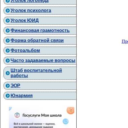
Уголок логопеда
Уголок психолога
Уголок ЮИД
Финансовая грамотность
Форма обратной связи
Пр
Фотоальбом
Часто задаваемые вопросы
Штаб воспитательной
работы
ЭОР
Юнармия