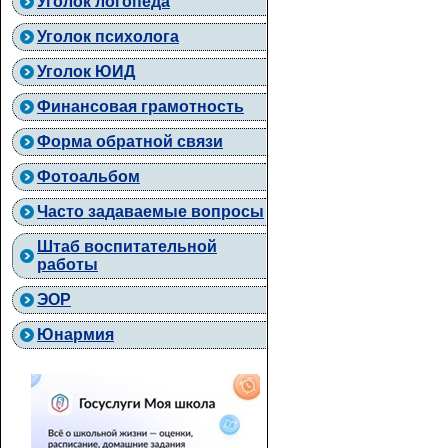
Уголок логопеда
Уголок психолога
Уголок ЮИД
Финансовая грамотность
Форма обратной связи
Фотоальбом
Часто задаваемые вопросы
Штаб воспитательной
работы
ЭОР
Юнармия