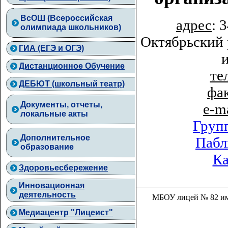
ВcОШ (Всероссийская
адрес
: 
олимпиада школьников)
Октябрьский 
ГИА (ЕГЭ и ОГЭ)
Дистанционное Обучение
тел
ДЕБЮТ (школьный театр)
фа
Документы, отчеты,
e-m
локальные акты
Груп
Дополнительное
Пабл
образование
Ка
Здоровьесбережение
Инновационная
деятельность
МБОУ лицей № 82 им.
Медиацентр "Лицеист"