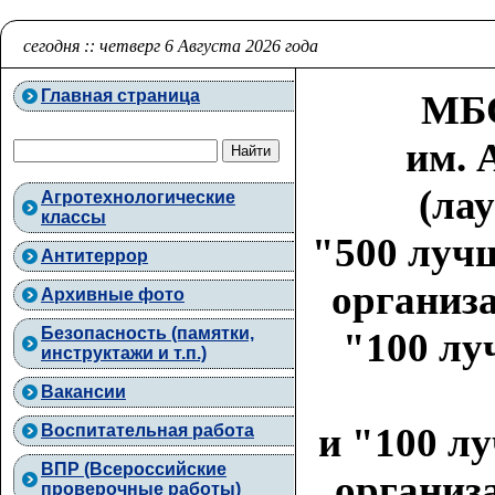
сегодня :: четверг 6 Августа 2026 года
Главная страница
МБО
им. 
(ла
Агротехнологические
классы
"500 луч
Антитеррор
организа
Архивные фото
Безопасность (памятки,
"100 лу
инструктажи и т.п.)
Вакансии
и "100 л
Воспитательная работа
ВПР (Всероссийские
организа
проверочные работы)