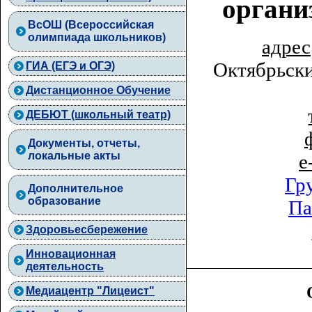
органи
ВcОШ (Всероссийская
олимпиада школьников)
адрес
Октябрьски
ГИА (ЕГЭ и ОГЭ)
Дистанционное Обучение
ДЕБЮТ (школьный театр)
Документы, отчеты,
локальные акты
e
Гр
Дополнительное
образование
Па
Здоровьесбережение
Инновационная
деятельность
Медиацентр "Лицеист"