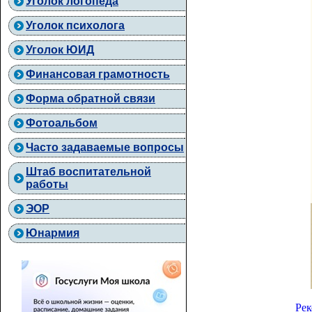
Уголок логопеда
Уголок психолога
Уголок ЮИД
Финансовая грамотность
Форма обратной связи
Фотоальбом
Часто задаваемые вопросы
Штаб воспитательной
работы
ЭОР
Юнармия
Рек