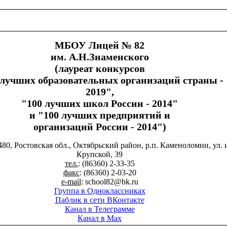
МБОУ Лицей № 82
им. А.Н.Знаменского
(лауреат конкурсов
 лучших образовательных организаций страны -
2019",
"100 лучших школ России - 2014"
и "100 лучших предприятий и
организаций России - 2014")
480, Ростовская обл., Октябрьский район, р.п. Каменоломни, ул. 
Крупской, 39
тел.
: (86360) 2-33-35
факс
: (86360) 2-03-20
e-mail
: school82@bk.ru
Группа в Одноклассниках
Паблик в сети ВКонтакте
Канал в Телеграмме
Канал в Max