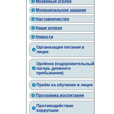
Музейный уголок
Муниципальное задание
Наставничество
Наши успехи
Новости
Организация питания в
лицее
Орлёнок (оздоровительный
лагерь дневного
пребывания)
Приём на обучение в лицее
Программа воспитания
Противодействие
коррупции