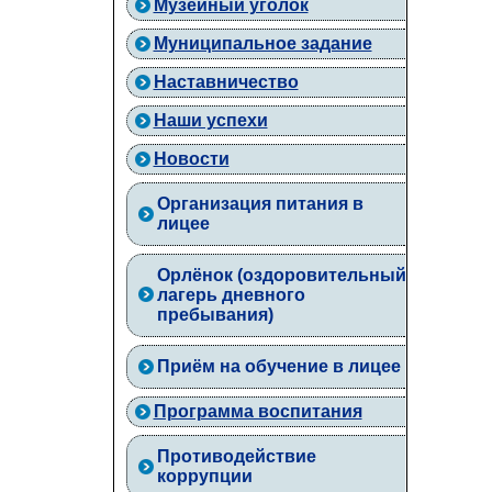
Музейный уголок
Муниципальное задание
Наставничество
Наши успехи
Новости
Организация питания в
лицее
Орлёнок (оздоровительный
лагерь дневного
пребывания)
Приём на обучение в лицее
Программа воспитания
Противодействие
коррупции