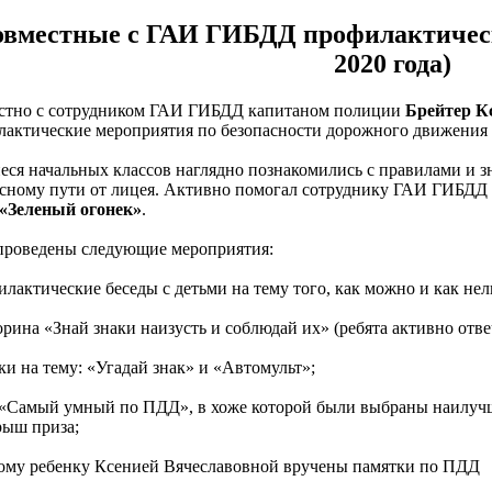
овместные с ГАИ ГИБДД профилактическ
2020 года)
стно с сотрудником ГАИ ГИБДД капитаном полиции
Брейтер К
актические мероприятия по безопасности дорожного движения
ся начальных классов наглядно познакомились с правилами и з
сному пути от лицея. Активно помогал сотруднику ГАИ ГИБДД 
Зеленый огонек»
.
проведены следующие мероприятия:
илактические беседы с детьми на тему того, как можно и как нель
орина «Знай знаки наизусть и соблюдай их» (ребята активно отве
дки на тему: «Угадай знак» и «Автомульт»;
 «Самый умный по ПДД», в хоже которой были выбраны наилучш
рыш приза;
дому ребенку Ксенией Вячеславовной вручены памятки по ПДД