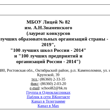
МБОУ Лицей № 82
им. А.Н.Знаменского
(лауреат конкурсов
 лучших образовательных организаций страны -
2019",
"100 лучших школ России - 2014"
и "100 лучших предприятий и
организаций России - 2014")
480, Ростовская обл., Октябрьский район, р.п. Каменоломни, ул. 
Крупской, 39
тел.
: (86360) 2-33-35
факс
: (86360) 2-03-20
e-mail
: school82@bk.ru
Группа в Одноклассниках
Паблик в сети ВКонтакте
Канал в Телеграмме
Канал в Max