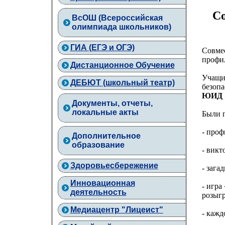
С
ВcОШ (Всероссийская
олимпиада школьников)
ГИА (ЕГЭ и ОГЭ)
Совме
профил
Дистанционное Обучение
Учащие
ДЕБЮТ (школьный театр)
безопа
ЮИД «
Документы, отчеты,
локальные акты
Были 
- проф
Дополнительное
образование
- викт
Здоровьесбережение
- зага
Инновационная
- игра
деятельность
розыг
Медиацентр "Лицеист"
- каж