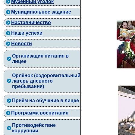
Музейный уголок
Муниципальное задание
Наставничество
Наши успехи
Новости
Организация питания в
лицее
Орлёнок (оздоровительный
лагерь дневного
пребывания)
Приём на обучение в лицее
Программа воспитания
Противодействие
коррупции