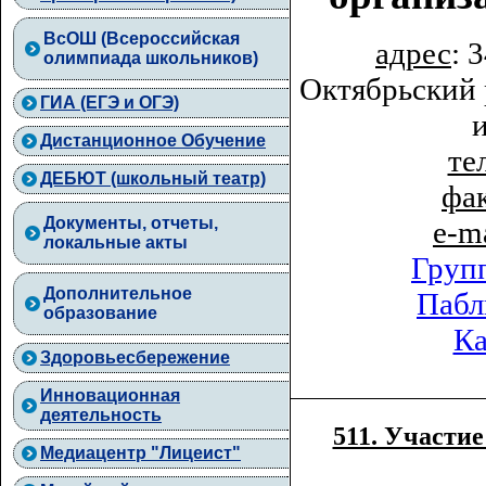
ВcОШ (Всероссийская
адрес
: 
олимпиада школьников)
Октябрьский 
ГИА (ЕГЭ и ОГЭ)
Дистанционное Обучение
тел
ДЕБЮТ (школьный театр)
фа
Документы, отчеты,
e-m
локальные акты
Груп
Дополнительное
Пабл
образование
Ка
Здоровьесбережение
Инновационная
деятельность
511. Участи
Медиацентр "Лицеист"