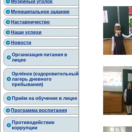
Музейный уголок
Муниципальное задание
Наставничество
Наши успехи
Новости
Организация питания в
лицее
Орлёнок (оздоровительный
лагерь дневного
пребывания)
Приём на обучение в лицее
Программа воспитания
Противодействие
коррупции