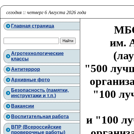
сегодня :: четверг 6 Августа 2026 года
Главная страница
МБО
им. 
(ла
Агротехнологические
классы
"500 луч
Антитеррор
организа
Архивные фото
Безопасность (памятки,
"100 лу
инструктажи и т.п.)
Вакансии
и "100 л
Воспитательная работа
ВПР (Всероссийские
организа
проверочные работы)