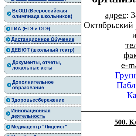
ВcОШ (Всероссийская
адрес
: 
олимпиада школьников)
Октябрьский 
ГИА (ЕГЭ и ОГЭ)
Дистанционное Обучение
тел
ДЕБЮТ (школьный театр)
фа
Документы, отчеты,
e-m
локальные акты
Груп
Дополнительное
Пабл
образование
Ка
Здоровьесбережение
Инновационная
деятельность
500. К
Медиацентр "Лицеист"