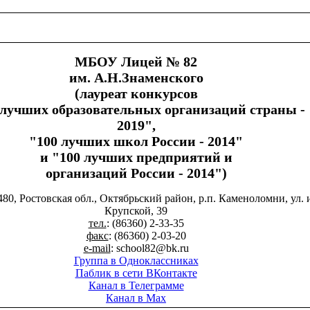
МБОУ Лицей № 82
им. А.Н.Знаменского
(лауреат конкурсов
 лучших образовательных организаций страны -
2019",
"100 лучших школ России - 2014"
и "100 лучших предприятий и
организаций России - 2014")
480, Ростовская обл., Октябрьский район, р.п. Каменоломни, ул. 
Крупской, 39
тел.
: (86360) 2-33-35
факс
: (86360) 2-03-20
e-mail
: school82@bk.ru
Группа в Одноклассниках
Паблик в сети ВКонтакте
Канал в Телеграмме
Канал в Max