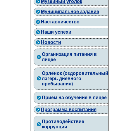
Музейный уголок
Муниципальное задание
Наставничество
Наши успехи
Новости
Организация питания в
лицее
Орлёнок (оздоровительный
лагерь дневного
пребывания)
Приём на обучение в лицее
Программа воспитания
Противодействие
коррупции