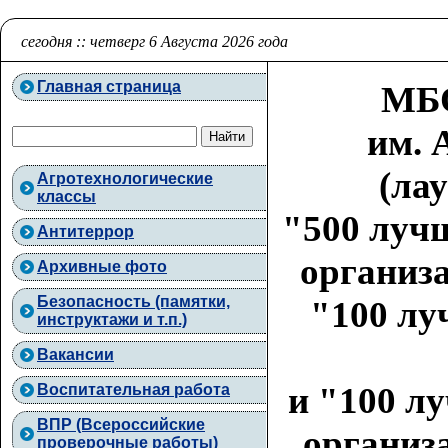
сегодня :: четверг 6 Августа 2026 года
Главная страница
МБО
им. 
(ла
Агротехнологические
классы
"500 луч
Антитеррор
организа
Архивные фото
Безопасность (памятки,
"100 лу
инструктажи и т.п.)
Вакансии
и "100 л
Воспитательная работа
ВПР (Всероссийские
организа
проверочные работы)