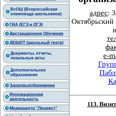
ВcОШ (Всероссийская
адрес
: 
олимпиада школьников)
Октябрьский 
ГИА (ЕГЭ и ОГЭ)
Дистанционное Обучение
тел
ДЕБЮТ (школьный театр)
фа
Документы, отчеты,
e-m
локальные акты
Груп
Дополнительное
Пабл
образование
Ка
Здоровьесбережение
Инновационная
деятельность
113. Визи
Медиацентр "Лицеист"