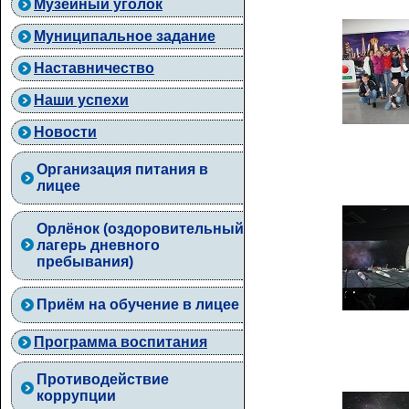
Музейный уголок
Муниципальное задание
Наставничество
Наши успехи
Новости
Организация питания в
лицее
Орлёнок (оздоровительный
лагерь дневного
пребывания)
Приём на обучение в лицее
Программа воспитания
Противодействие
коррупции