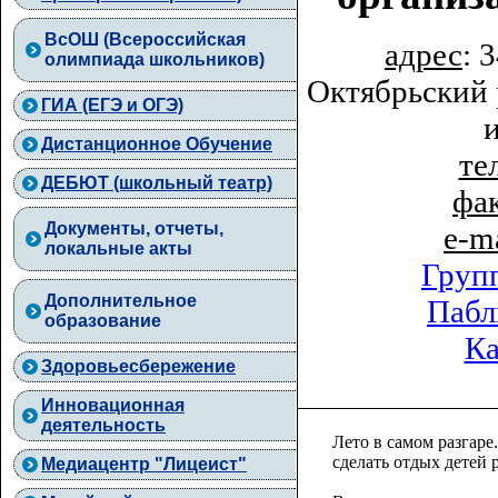
ВcОШ (Всероссийская
адрес
: 
олимпиада школьников)
Октябрьский 
ГИА (ЕГЭ и ОГЭ)
Дистанционное Обучение
тел
ДЕБЮТ (школьный театр)
фа
Документы, отчеты,
e-m
локальные акты
Груп
Дополнительное
Пабл
образование
Ка
Здоровьесбережение
Инновационная
деятельность
Лето в самом разгар
сделать отдых детей
Медиацентр "Лицеист"