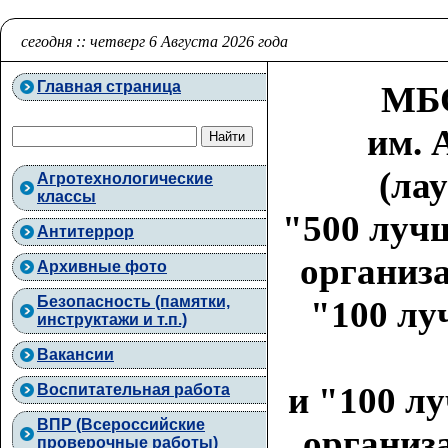
сегодня :: четверг 6 Августа 2026 года
Главная страница
МБО
им. 
(ла
Агротехнологические
классы
"500 луч
Антитеррор
организа
Архивные фото
Безопасность (памятки,
"100 лу
инструктажи и т.п.)
Вакансии
и "100 л
Воспитательная работа
ВПР (Всероссийские
организа
проверочные работы)