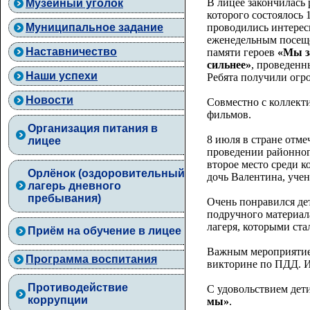
В лицее закончилась
Музейный уголок
которого состоялось 
проводились интере
Муниципальное задание
еженедельным посещ
Наставничество
памяти героев
«Мы з
сильнее»
, проведенн
Наши успехи
Ребята получили огр
Новости
Совместно с коллек
фильмов.
Организация питания в
8 июля в стране отм
лицее
проведении районног
второе место среди к
Орлёнок (оздоровительный
дочь Валентина, учен
лагерь дневного
пребывания)
Очень понравился д
подручного материал
лагеря, которыми ст
Приём на обучение в лицее
Важным мероприятие
Программа воспитания
викторине по ПДД. И
Противодействие
С удовольствием дет
коррупции
мы»
.