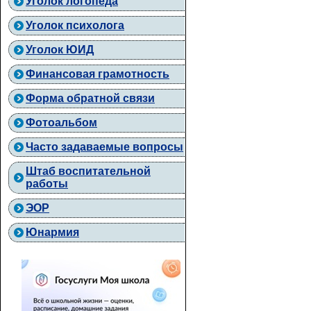
Уголок логопеда
Уголок психолога
Уголок ЮИД
Финансовая грамотность
Форма обратной связи
Фотоальбом
Часто задаваемые вопросы
Штаб воспитательной
работы
ЭОР
Юнармия