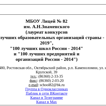
МБОУ Лицей № 82
им. А.Н.Знаменского
(лауреат конкурсов
 лучших образовательных организаций страны -
2019",
"100 лучших школ России - 2014"
и "100 лучших предприятий и
организаций России - 2014")
480, Ростовская обл., Октябрьский район, р.п. Каменоломни, ул. 
Крупской, 39
тел.
: (86360) 2-33-35
факс
: (86360) 2-03-20
e-mail
: school82@bk.ru
Группа в Одноклассниках
Паблик в сети ВКонтакте
Канал в Телеграмме
Канал в Max