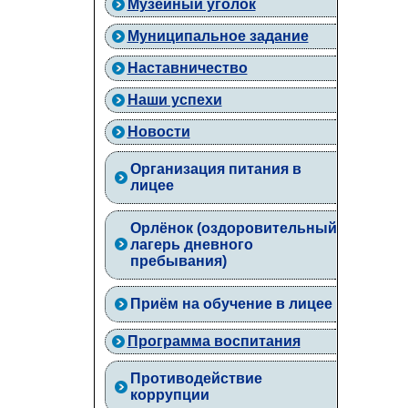
Музейный уголок
Муниципальное задание
Наставничество
Наши успехи
Новости
Организация питания в
лицее
Орлёнок (оздоровительный
лагерь дневного
пребывания)
Приём на обучение в лицее
Программа воспитания
Противодействие
коррупции