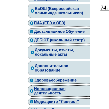
74.
ВcОШ (Всероссийская
олимпиада школьников)
ГИА (ЕГЭ и ОГЭ)
Дистанционное Обучение
ДЕБЮТ (школьный театр)
Документы, отчеты,
локальные акты
Дополнительное
образование
Здоровьесбережение
Инновационная
деятельность
Медиацентр "Лицеист"