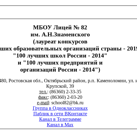
МБОУ Лицей № 82
им. А.Н.Знаменского
(лауреат конкурсов
чших образовательных организаций страны - 201
"100 лучших школ России - 2014"
и "100 лучших предприятий и
организаций России - 2014")
480, Ростовская обл., Октябрьский район, р.п. Каменоломни, ул. 
Крупской, 39
тел.
: (86360) 2-33-35
факс
: (86360) 2-03-20
e-mail
: school82@bk.ru
Группа в Одноклассниках
Паблик в сети ВКонтакте
Канал в Телеграмме
Канал в Max