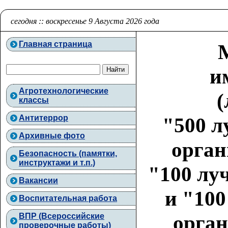
сегодня :: воскресенье 9 Августа 2026 года
Главная страница
и
Агротехнологические
(
классы
Антитеррор
"500 л
Архивные фото
орган
Безопасность (памятки,
инструктажи и т.п.)
"100 лу
Вакансии
и "10
Воспитательная работа
орган
ВПР (Всероссийские
проверочные работы)