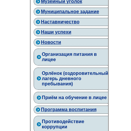
Музейный уголок
Муниципальное задание
Наставничество
Наши успехи
Новости
Организация питания в
лицее
Орлёнок (оздоровительный
лагерь дневного
пребывания)
Приём на обучение в лицее
Программа воспитания
Противодействие
коррупции