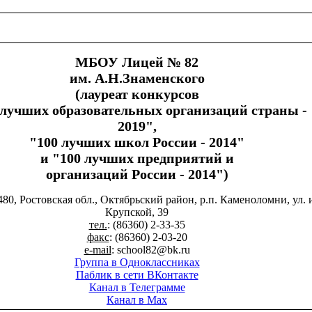
МБОУ Лицей № 82
им. А.Н.Знаменского
(лауреат конкурсов
 лучших образовательных организаций страны -
2019",
"100 лучших школ России - 2014"
и "100 лучших предприятий и
организаций России - 2014")
480, Ростовская обл., Октябрьский район, р.п. Каменоломни, ул. 
Крупской, 39
тел.
: (86360) 2-33-35
факс
: (86360) 2-03-20
e-mail
: school82@bk.ru
Группа в Одноклассниках
Паблик в сети ВКонтакте
Канал в Телеграмме
Канал в Max