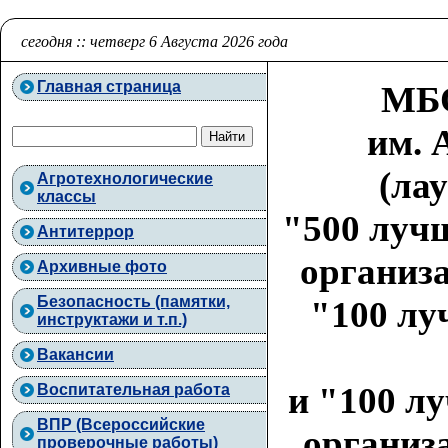
сегодня :: четверг 6 Августа 2026 года
Главная страница
МБО
им. 
(ла
Агротехнологические
классы
"500 луч
Антитеррор
организа
Архивные фото
Безопасность (памятки,
"100 лу
инструктажи и т.п.)
Вакансии
и "100 л
Воспитательная работа
ВПР (Всероссийские
организа
проверочные работы)