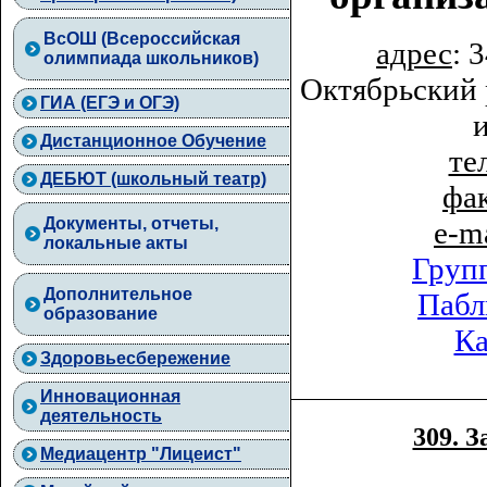
ВcОШ (Всероссийская
адрес
: 
олимпиада школьников)
Октябрьский 
ГИА (ЕГЭ и ОГЭ)
Дистанционное Обучение
тел
ДЕБЮТ (школьный театр)
фа
Документы, отчеты,
e-m
локальные акты
Груп
Дополнительное
Пабл
образование
Ка
Здоровьесбережение
Инновационная
деятельность
309. 
Медиацентр "Лицеист"