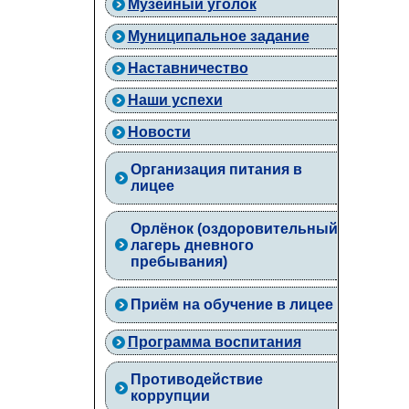
Музейный уголок
Муниципальное задание
Наставничество
Наши успехи
Новости
Организация питания в
лицее
Орлёнок (оздоровительный
лагерь дневного
пребывания)
Приём на обучение в лицее
Программа воспитания
Противодействие
коррупции