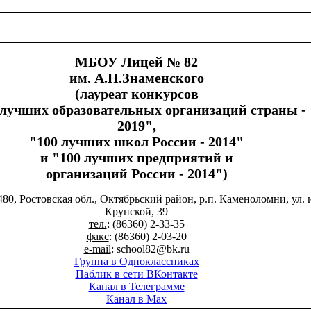
МБОУ Лицей № 82
им. А.Н.Знаменского
(лауреат конкурсов
 лучших образовательных организаций страны -
2019",
"100 лучших школ России - 2014"
и "100 лучших предприятий и
организаций России - 2014")
480, Ростовская обл., Октябрьский район, р.п. Каменоломни, ул. 
Крупской, 39
тел.
: (86360) 2-33-35
факс
: (86360) 2-03-20
e-mail
: school82@bk.ru
Группа в Одноклассниках
Паблик в сети ВКонтакте
Канал в Телеграмме
Канал в Max