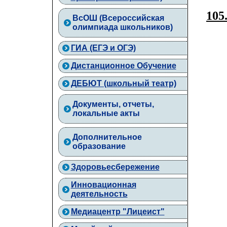
105
ВcОШ (Всероссийская
олимпиада школьников)
ГИА (ЕГЭ и ОГЭ)
Дистанционное Обучение
ДЕБЮТ (школьный театр)
Документы, отчеты,
локальные акты
Дополнительное
образование
Здоровьесбережение
Инновационная
деятельность
Медиацентр "Лицеист"