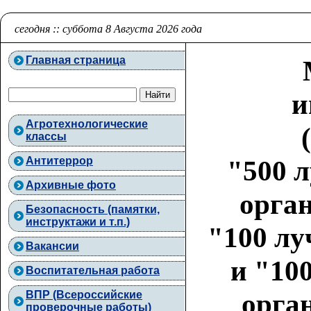
сегодня :: суббота 8 Августа 2026 года
Главная страница
и
Агротехнологические
классы
Антитеррор
"500 
Архивные фото
орган
Безопасность (памятки,
инструктажи и т.п.)
"100 лу
Вакансии
и "10
Воспитательная работа
орган
ВПР (Всероссийские
проверочные работы)