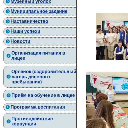
Музейный уголок
Муниципальное задание
Наставничество
Наши успехи
Новости
Организация питания в
лицее
Орлёнок (оздоровительный
лагерь дневного
пребывания)
Приём на обучение в лицее
Программа воспитания
Противодействие
коррупции