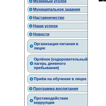
Музейный уголок
Муниципальное задание
Наставничество
Наши успехи
Новости
Организация питания в
лицее
Орлёнок (оздоровительный
лагерь дневного
пребывания)
Приём на обучение в лицее
Программа воспитания
Противодействие
коррупции