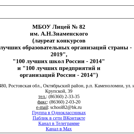
МБОУ Лицей № 82
им. А.Н.Знаменского
(лауреат конкурсов
 лучших образовательных организаций страны -
2019",
"100 лучших школ России - 2014"
и "100 лучших предприятий и
организаций России - 2014")
480, Ростовская обл., Октябрьский район, р.п. Каменоломни, ул. 
Крупской, 39
тел.
: (86360) 2-33-35
факс
: (86360) 2-03-20
e-mail
: school82@bk.ru
Группа в Одноклассниках
Паблик в сети ВКонтакте
Канал в Телеграмме
Канал в Max