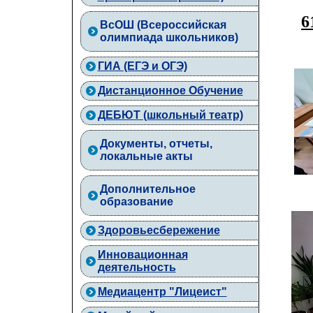
6
ВcОШ (Всероссийская
олимпиада школьников)
ГИА (ЕГЭ и ОГЭ)
Дистанционное Обучение
ДЕБЮТ (школьный театр)
Документы, отчеты,
локальные акты
Дополнительное
образование
Здоровьесбережение
Инновационная
деятельность
Медиацентр "Лицеист"