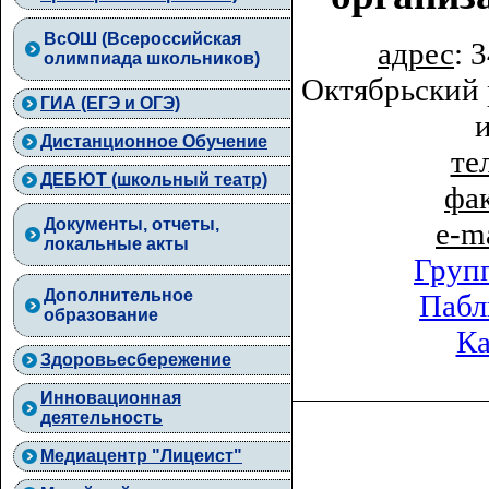
ВcОШ (Всероссийская
адрес
: 
олимпиада школьников)
Октябрьский 
ГИА (ЕГЭ и ОГЭ)
Дистанционное Обучение
тел
ДЕБЮТ (школьный театр)
фа
Документы, отчеты,
e-m
локальные акты
Груп
Дополнительное
Пабл
образование
Ка
Здоровьесбережение
Инновационная
деятельность
Медиацентр "Лицеист"